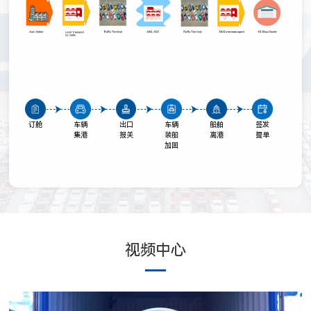
订舱
车辆
出口
车辆
船舶
签发
集港
报关
装船
离港
提单
加固
视频中心